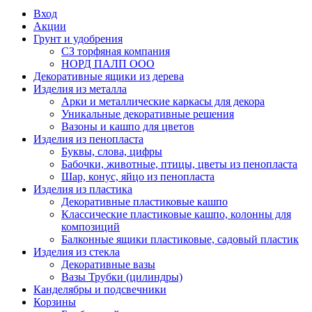
Вход
Акции
Грунт и удобрения
СЗ торфяная компания
НОРД ПАЛП ООО
Декоративные ящики из дерева
Изделия из металла
Арки и металлические каркасы для декора
Уникальные декоративные решения
Вазоны и кашпо для цветов
Изделия из пенопласта
Буквы, слова, цифры
Бабочки, животные, птицы, цветы из пенопласта
Шар, конус, яйцо из пенопласта
Изделия из пластика
Декоративные пластиковые кашпо
Классические пластиковые кашпо, колонны для
композиций
Балконные ящики пластиковые, садовый пластик
Изделия из стекла
Декоративные вазы
Вазы Трубки (цилиндры)
Канделябры и подсвечники
Корзины