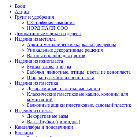
Вход
Акции
Грунт и удобрения
СЗ торфяная компания
НОРД ПАЛП ООО
Декоративные ящики из дерева
Изделия из металла
Арки и металлические каркасы для декора
Уникальные декоративные решения
Вазоны и кашпо для цветов
Изделия из пенопласта
Буквы, слова, цифры
Бабочки, животные, птицы, цветы из пенопласта
Шар, конус, яйцо из пенопласта
Изделия из пластика
Декоративные пластиковые кашпо
Классические пластиковые кашпо, колонны для
композиций
Балконные ящики пластиковые, садовый пластик
Изделия из стекла
Декоративные вазы
Вазы Трубки (цилиндры)
Канделябры и подсвечники
Корзины