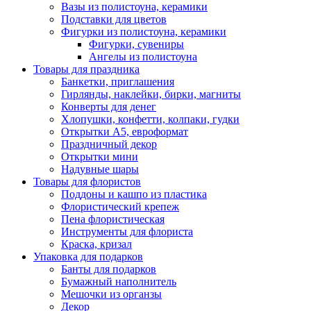
Вазы из полистоуна, керамики
Подставки для цветов
Фигурки из полистоуна, керамики
Фигурки, сувениры
Ангелы из полистоуна
Товары для праздника
Банкетки, приглашения
Гирлянды, наклейки, бирки, магниты
Конверты для денег
Хлопушки, конфетти, колпаки, гудки
Открытки А5, евроформат
Праздничный декор
Открытки мини
Надувные шары
Товары для флористов
Поддоны и кашпо из пластика
Флористический крепеж
Пена флористическая
Инструменты для флориста
Краска, кризал
Упаковка для подарков
Банты для подарков
Бумажный наполнитель
Мешочки из органзы
Декор