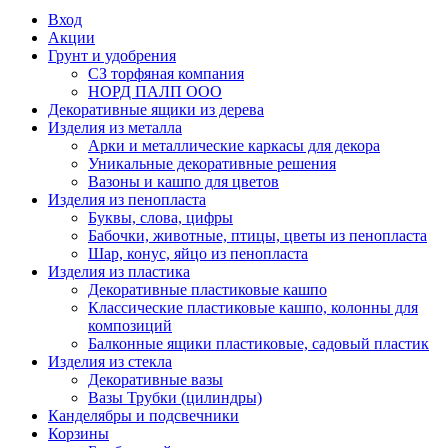
Вход
Акции
Грунт и удобрения
СЗ торфяная компания
НОРД ПАЛП ООО
Декоративные ящики из дерева
Изделия из металла
Арки и металлические каркасы для декора
Уникальные декоративные решения
Вазоны и кашпо для цветов
Изделия из пенопласта
Буквы, слова, цифры
Бабочки, животные, птицы, цветы из пенопласта
Шар, конус, яйцо из пенопласта
Изделия из пластика
Декоративные пластиковые кашпо
Классические пластиковые кашпо, колонны для
композиций
Балконные ящики пластиковые, садовый пластик
Изделия из стекла
Декоративные вазы
Вазы Трубки (цилиндры)
Канделябры и подсвечники
Корзины