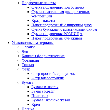
Подарочные пакеты
Сумка подарочная под бутылку
Сумка пластиковая для цветочных
композиций
Крафт пакеты
Пакет подарочный с широким дном
Сумка бумажная с пластиковым окном
Сумка подарочная РОЗНИЦА
Пакет подарочный бумажный
Упаковочные материалы
Органза
Лен
Каркасы флористические
Фоамиран
Тишью
Фетр
Фетр простой, с рисунком
Фетр влагостойкий
Бумага
Бумага в листах
Бумага Крафт
Полисилк
Бумага Эколюкс жатая
Креп
Пленка