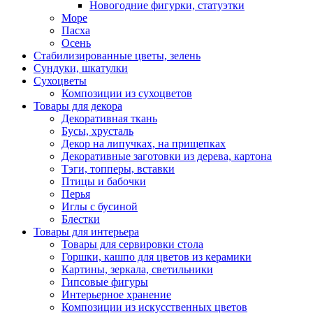
Новогодние фигурки, статуэтки
Море
Пасха
Осень
Стабилизированные цветы, зелень
Сундуки, шкатулки
Сухоцветы
Композиции из сухоцветов
Товары для декора
Декоративная ткань
Бусы, хрусталь
Декор на липучках, на прищепках
Декоративные заготовки из дерева, картона
Тэги, топперы, вставки
Птицы и бабочки
Перья
Иглы с бусиной
Блестки
Товары для интерьера
Товары для сервировки стола
Горшки, кашпо для цветов из керамики
Картины, зеркала, светильники
Гипсовые фигуры
Интерьерное хранение
Композиции из искусственных цветов