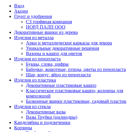
Вход
Акции
Грунт и удобрения
СЗ торфяная компания
НОРД ПАЛП ООО
Декоративные ящики из дерева
Изделия из металла
Арки и металлические каркасы для декора
Уникальные декоративные решения
Вазоны и кашпо для цветов
Изделия из пенопласта
Буквы, слова, цифры
Бабочки, животные, птицы, цветы из пенопласта
Шар, конус, яйцо из пенопласта
Изделия из пластика
Декоративные пластиковые кашпо
Классические пластиковые кашпо, колонны для
композиций
Балконные ящики пластиковые, садовый пластик
Изделия из стекла
Декоративные вазы
Вазы Трубки (цилиндры)
Канделябры и подсвечники
Корзины