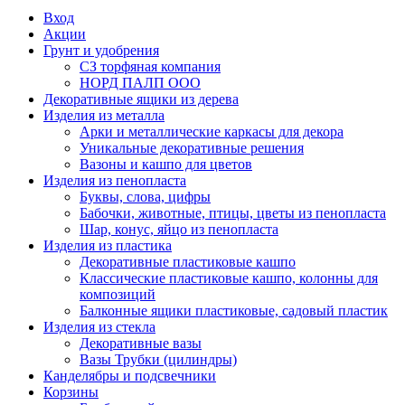
Вход
Акции
Грунт и удобрения
СЗ торфяная компания
НОРД ПАЛП ООО
Декоративные ящики из дерева
Изделия из металла
Арки и металлические каркасы для декора
Уникальные декоративные решения
Вазоны и кашпо для цветов
Изделия из пенопласта
Буквы, слова, цифры
Бабочки, животные, птицы, цветы из пенопласта
Шар, конус, яйцо из пенопласта
Изделия из пластика
Декоративные пластиковые кашпо
Классические пластиковые кашпо, колонны для
композиций
Балконные ящики пластиковые, садовый пластик
Изделия из стекла
Декоративные вазы
Вазы Трубки (цилиндры)
Канделябры и подсвечники
Корзины