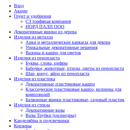
Вход
Акции
Грунт и удобрения
СЗ торфяная компания
НОРД ПАЛП ООО
Декоративные ящики из дерева
Изделия из металла
Арки и металлические каркасы для декора
Уникальные декоративные решения
Вазоны и кашпо для цветов
Изделия из пенопласта
Буквы, слова, цифры
Бабочки, животные, птицы, цветы из пенопласта
Шар, конус, яйцо из пенопласта
Изделия из пластика
Декоративные пластиковые кашпо
Классические пластиковые кашпо, колонны для
композиций
Балконные ящики пластиковые, садовый пластик
Изделия из стекла
Декоративные вазы
Вазы Трубки (цилиндры)
Канделябры и подсвечники
Корзины