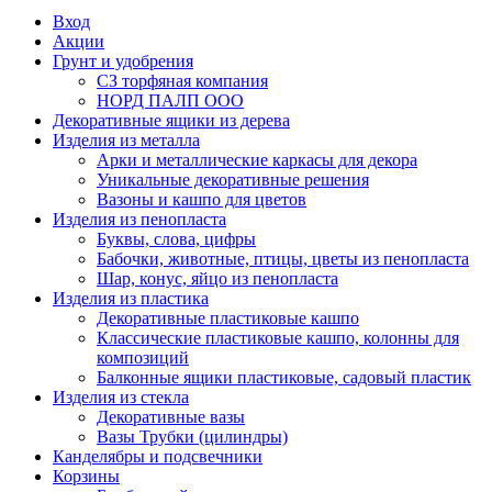
Вход
Акции
Грунт и удобрения
СЗ торфяная компания
НОРД ПАЛП ООО
Декоративные ящики из дерева
Изделия из металла
Арки и металлические каркасы для декора
Уникальные декоративные решения
Вазоны и кашпо для цветов
Изделия из пенопласта
Буквы, слова, цифры
Бабочки, животные, птицы, цветы из пенопласта
Шар, конус, яйцо из пенопласта
Изделия из пластика
Декоративные пластиковые кашпо
Классические пластиковые кашпо, колонны для
композиций
Балконные ящики пластиковые, садовый пластик
Изделия из стекла
Декоративные вазы
Вазы Трубки (цилиндры)
Канделябры и подсвечники
Корзины