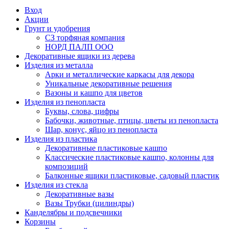
Вход
Акции
Грунт и удобрения
СЗ торфяная компания
НОРД ПАЛП ООО
Декоративные ящики из дерева
Изделия из металла
Арки и металлические каркасы для декора
Уникальные декоративные решения
Вазоны и кашпо для цветов
Изделия из пенопласта
Буквы, слова, цифры
Бабочки, животные, птицы, цветы из пенопласта
Шар, конус, яйцо из пенопласта
Изделия из пластика
Декоративные пластиковые кашпо
Классические пластиковые кашпо, колонны для
композиций
Балконные ящики пластиковые, садовый пластик
Изделия из стекла
Декоративные вазы
Вазы Трубки (цилиндры)
Канделябры и подсвечники
Корзины