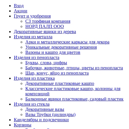
Вход
Акции
Грунт и удобрения
СЗ торфяная компания
НОРД ПАЛП ООО
Декоративные ящики из дерева
Изделия из металла
Арки и металлические каркасы для декора
Уникальные декоративные решения
Вазоны и кашпо для цветов
Изделия из пенопласта
Буквы, слова, цифры
Бабочки, животные, птицы, цветы из пенопласта
Шар, конус, яйцо из пенопласта
Изделия из пластика
Декоративные пластиковые кашпо
Классические пластиковые кашпо, колонны для
композиций
Балконные ящики пластиковые, садовый пластик
Изделия из стекла
Декоративные вазы
Вазы Трубки (цилиндры)
Канделябры и подсвечники
Корзины