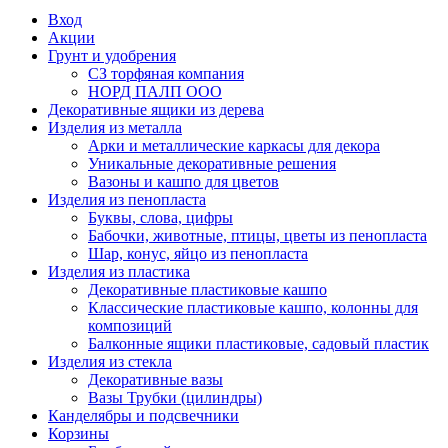
Вход
Акции
Грунт и удобрения
СЗ торфяная компания
НОРД ПАЛП ООО
Декоративные ящики из дерева
Изделия из металла
Арки и металлические каркасы для декора
Уникальные декоративные решения
Вазоны и кашпо для цветов
Изделия из пенопласта
Буквы, слова, цифры
Бабочки, животные, птицы, цветы из пенопласта
Шар, конус, яйцо из пенопласта
Изделия из пластика
Декоративные пластиковые кашпо
Классические пластиковые кашпо, колонны для
композиций
Балконные ящики пластиковые, садовый пластик
Изделия из стекла
Декоративные вазы
Вазы Трубки (цилиндры)
Канделябры и подсвечники
Корзины