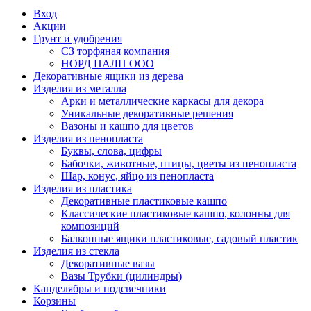
Вход
Акции
Грунт и удобрения
СЗ торфяная компания
НОРД ПАЛП ООО
Декоративные ящики из дерева
Изделия из металла
Арки и металлические каркасы для декора
Уникальные декоративные решения
Вазоны и кашпо для цветов
Изделия из пенопласта
Буквы, слова, цифры
Бабочки, животные, птицы, цветы из пенопласта
Шар, конус, яйцо из пенопласта
Изделия из пластика
Декоративные пластиковые кашпо
Классические пластиковые кашпо, колонны для
композиций
Балконные ящики пластиковые, садовый пластик
Изделия из стекла
Декоративные вазы
Вазы Трубки (цилиндры)
Канделябры и подсвечники
Корзины