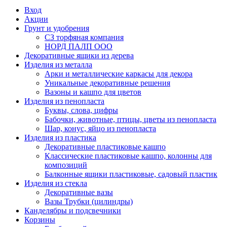
Вход
Акции
Грунт и удобрения
СЗ торфяная компания
НОРД ПАЛП ООО
Декоративные ящики из дерева
Изделия из металла
Арки и металлические каркасы для декора
Уникальные декоративные решения
Вазоны и кашпо для цветов
Изделия из пенопласта
Буквы, слова, цифры
Бабочки, животные, птицы, цветы из пенопласта
Шар, конус, яйцо из пенопласта
Изделия из пластика
Декоративные пластиковые кашпо
Классические пластиковые кашпо, колонны для
композиций
Балконные ящики пластиковые, садовый пластик
Изделия из стекла
Декоративные вазы
Вазы Трубки (цилиндры)
Канделябры и подсвечники
Корзины