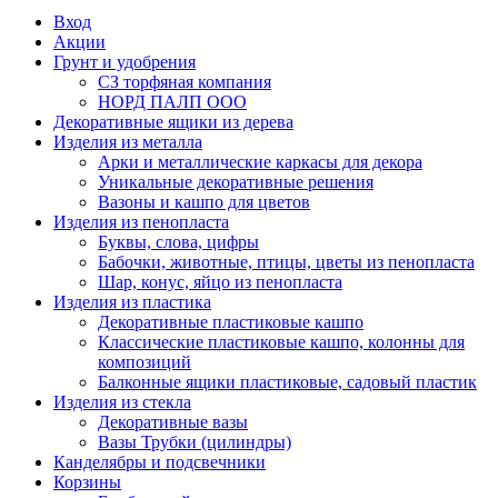
Вход
Акции
Грунт и удобрения
СЗ торфяная компания
НОРД ПАЛП ООО
Декоративные ящики из дерева
Изделия из металла
Арки и металлические каркасы для декора
Уникальные декоративные решения
Вазоны и кашпо для цветов
Изделия из пенопласта
Буквы, слова, цифры
Бабочки, животные, птицы, цветы из пенопласта
Шар, конус, яйцо из пенопласта
Изделия из пластика
Декоративные пластиковые кашпо
Классические пластиковые кашпо, колонны для
композиций
Балконные ящики пластиковые, садовый пластик
Изделия из стекла
Декоративные вазы
Вазы Трубки (цилиндры)
Канделябры и подсвечники
Корзины