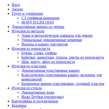
Вход
Акции
Грунт и удобрения
СЗ торфяная компания
НОРД ПАЛП ООО
Декоративные ящики из дерева
Изделия из металла
Арки и металлические каркасы для декора
Уникальные декоративные решения
Вазоны и кашпо для цветов
Изделия из пенопласта
Буквы, слова, цифры
Бабочки, животные, птицы, цветы из пенопласта
Шар, конус, яйцо из пенопласта
Изделия из пластика
Декоративные пластиковые кашпо
Классические пластиковые кашпо, колонны для
композиций
Балконные ящики пластиковые, садовый пластик
Изделия из стекла
Декоративные вазы
Вазы Трубки (цилиндры)
Канделябры и подсвечники
Корзины