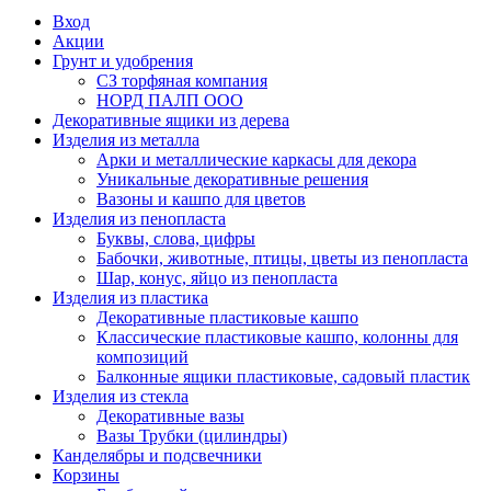
Вход
Акции
Грунт и удобрения
СЗ торфяная компания
НОРД ПАЛП ООО
Декоративные ящики из дерева
Изделия из металла
Арки и металлические каркасы для декора
Уникальные декоративные решения
Вазоны и кашпо для цветов
Изделия из пенопласта
Буквы, слова, цифры
Бабочки, животные, птицы, цветы из пенопласта
Шар, конус, яйцо из пенопласта
Изделия из пластика
Декоративные пластиковые кашпо
Классические пластиковые кашпо, колонны для
композиций
Балконные ящики пластиковые, садовый пластик
Изделия из стекла
Декоративные вазы
Вазы Трубки (цилиндры)
Канделябры и подсвечники
Корзины