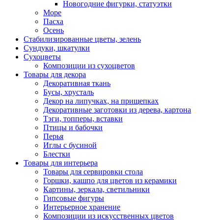
Новогодние фигурки, статуэтки
Море
Пасха
Осень
Стабилизированные цветы, зелень
Сундуки, шкатулки
Сухоцветы
Композиции из сухоцветов
Товары для декора
Декоративная ткань
Бусы, хрусталь
Декор на липучках, на прищепках
Декоративные заготовки из дерева, картона
Тэги, топперы, вставки
Птицы и бабочки
Перья
Иглы с бусиной
Блестки
Товары для интерьера
Товары для сервировки стола
Горшки, кашпо для цветов из керамики
Картины, зеркала, светильники
Гипсовые фигуры
Интерьерное хранение
Композиции из искусственных цветов