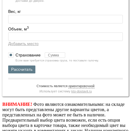
доставки до дверей.
Вес, кг
3
Объем, м
Добавить место
Страхование
Если вам требуется страховка груза, то поставьте галочку.
Рассчитать
Стоимость является
ориентировочной
Использует систему
kto-dostavit.ru
ВНИМАНИЕ!
Фото являются ознакомительными: на складе
могут быть представлены другие варианты цветов, а
представленных на фото может не быть в наличии.
Предварительный выбор цвета возможен, если есть опция
выбора цвета в карточке товара, также необходимый цвет вы
можете указать в комментариях к заказу. Наличие конкретного