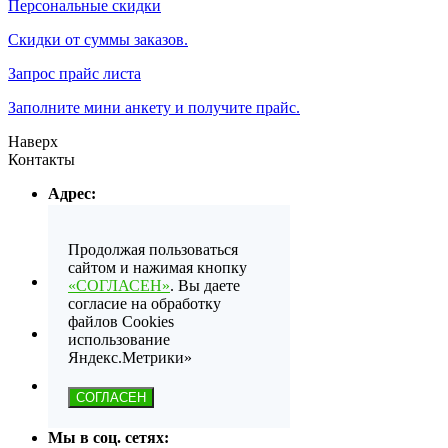
Персональные скидки
Скидки от суммы заказов.
Запрос прайс листа
Заполните мини анкету и получите прайс.
Наверх
Контакты
Адрес:
Санкт-Петербург
Авиагородок
ул. Пилотов 34, строение 11
Продолжая пользоваться
сайтом и нажимая кнопку
Телефон:
«СОГЛАСЕН»
. Вы даете
8 (812) 604-19-68
согласие на обработку
файлов Cookies
Email:
использование
favorit.upak.spb@yandex.ru
Яндекс.Метрики»
Рабочие дни/часы:
СОГЛАСЕН
Ежедневно с 9:00 - 20:00
Мы в соц. сетях: