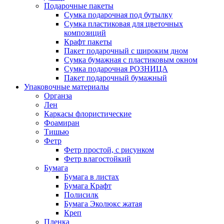
Подарочные пакеты
Сумка подарочная под бутылку
Сумка пластиковая для цветочных
композиций
Крафт пакеты
Пакет подарочный с широким дном
Сумка бумажная с пластиковым окном
Сумка подарочная РОЗНИЦА
Пакет подарочный бумажный
Упаковочные материалы
Органза
Лен
Каркасы флористические
Фоамиран
Тишью
Фетр
Фетр простой, с рисунком
Фетр влагостойкий
Бумага
Бумага в листах
Бумага Крафт
Полисилк
Бумага Эколюкс жатая
Креп
Пленка