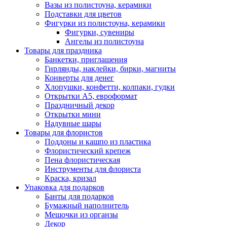
Вазы из полистоуна, керамики
Подставки для цветов
Фигурки из полистоуна, керамики
Фигурки, сувениры
Ангелы из полистоуна
Товары для праздника
Банкетки, приглашения
Гирлянды, наклейки, бирки, магниты
Конверты для денег
Хлопушки, конфетти, колпаки, гудки
Открытки А5, евроформат
Праздничный декор
Открытки мини
Надувные шары
Товары для флористов
Поддоны и кашпо из пластика
Флористический крепеж
Пена флористическая
Инструменты для флориста
Краска, кризал
Упаковка для подарков
Банты для подарков
Бумажный наполнитель
Мешочки из органзы
Декор