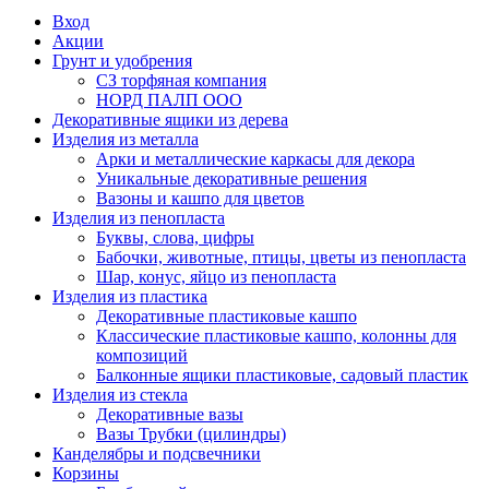
Вход
Акции
Грунт и удобрения
СЗ торфяная компания
НОРД ПАЛП ООО
Декоративные ящики из дерева
Изделия из металла
Арки и металлические каркасы для декора
Уникальные декоративные решения
Вазоны и кашпо для цветов
Изделия из пенопласта
Буквы, слова, цифры
Бабочки, животные, птицы, цветы из пенопласта
Шар, конус, яйцо из пенопласта
Изделия из пластика
Декоративные пластиковые кашпо
Классические пластиковые кашпо, колонны для
композиций
Балконные ящики пластиковые, садовый пластик
Изделия из стекла
Декоративные вазы
Вазы Трубки (цилиндры)
Канделябры и подсвечники
Корзины