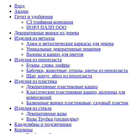
Вход
Акции
Грунт и удобрения
СЗ торфяная компания
НОРД ПАЛП ООО
Декоративные ящики из дерева
Изделия из металла
Арки и металлические каркасы для декора
Уникальные декоративные решения
Вазоны и кашпо для цветов
Изделия из пенопласта
Буквы, слова, цифры
Бабочки, животные, птицы, цветы из пенопласта
Шар, конус, яйцо из пенопласта
Изделия из пластика
Декоративные пластиковые кашпо
Классические пластиковые кашпо, колонны для
композиций
Балконные ящики пластиковые, садовый пластик
Изделия из стекла
Декоративные вазы
Вазы Трубки (цилиндры)
Канделябры и подсвечники
Корзины