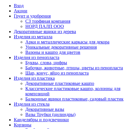
Вход
Акции
Грунт и удобрения
СЗ торфяная компания
НОРД ПАЛП ООО
Декоративные ящики из дерева
Изделия из металла
Арки и металлические каркасы для декора
Уникальные декоративные решения
Вазоны и кашпо для цветов
Изделия из пенопласта
Буквы, слова, цифры
Бабочки, животные, птицы, цветы из пенопласта
Шар, конус, яйцо из пенопласта
Изделия из пластика
Декоративные пластиковые кашпо
Классические пластиковые кашпо, колонны для
композиций
Балконные ящики пластиковые, садовый пластик
Изделия из стекла
Декоративные вазы
Вазы Трубки (цилиндры)
Канделябры и подсвечники
Корзины