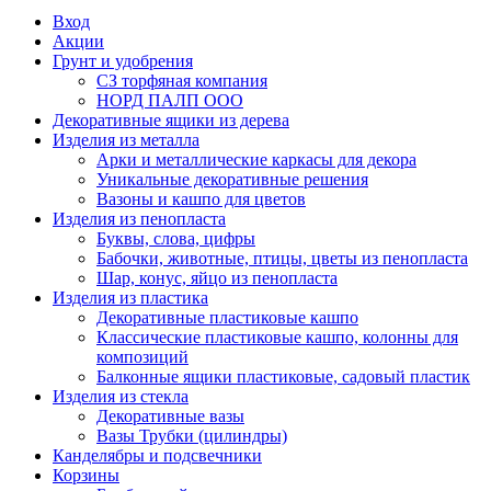
Вход
Акции
Грунт и удобрения
СЗ торфяная компания
НОРД ПАЛП ООО
Декоративные ящики из дерева
Изделия из металла
Арки и металлические каркасы для декора
Уникальные декоративные решения
Вазоны и кашпо для цветов
Изделия из пенопласта
Буквы, слова, цифры
Бабочки, животные, птицы, цветы из пенопласта
Шар, конус, яйцо из пенопласта
Изделия из пластика
Декоративные пластиковые кашпо
Классические пластиковые кашпо, колонны для
композиций
Балконные ящики пластиковые, садовый пластик
Изделия из стекла
Декоративные вазы
Вазы Трубки (цилиндры)
Канделябры и подсвечники
Корзины