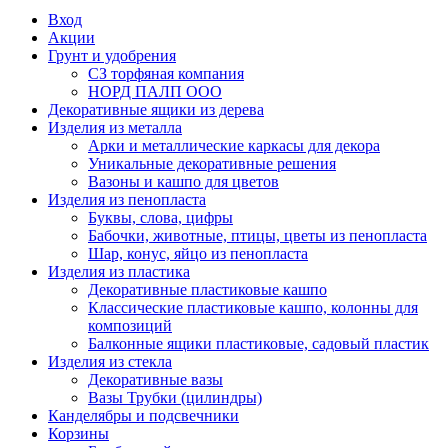
Вход
Акции
Грунт и удобрения
СЗ торфяная компания
НОРД ПАЛП ООО
Декоративные ящики из дерева
Изделия из металла
Арки и металлические каркасы для декора
Уникальные декоративные решения
Вазоны и кашпо для цветов
Изделия из пенопласта
Буквы, слова, цифры
Бабочки, животные, птицы, цветы из пенопласта
Шар, конус, яйцо из пенопласта
Изделия из пластика
Декоративные пластиковые кашпо
Классические пластиковые кашпо, колонны для
композиций
Балконные ящики пластиковые, садовый пластик
Изделия из стекла
Декоративные вазы
Вазы Трубки (цилиндры)
Канделябры и подсвечники
Корзины