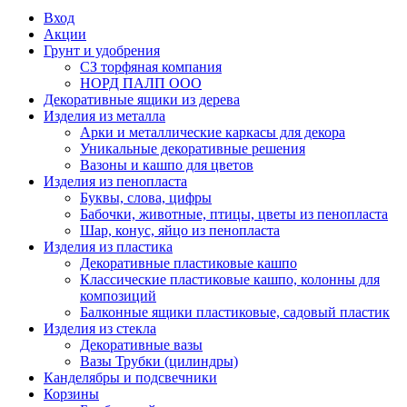
Вход
Акции
Грунт и удобрения
СЗ торфяная компания
НОРД ПАЛП ООО
Декоративные ящики из дерева
Изделия из металла
Арки и металлические каркасы для декора
Уникальные декоративные решения
Вазоны и кашпо для цветов
Изделия из пенопласта
Буквы, слова, цифры
Бабочки, животные, птицы, цветы из пенопласта
Шар, конус, яйцо из пенопласта
Изделия из пластика
Декоративные пластиковые кашпо
Классические пластиковые кашпо, колонны для
композиций
Балконные ящики пластиковые, садовый пластик
Изделия из стекла
Декоративные вазы
Вазы Трубки (цилиндры)
Канделябры и подсвечники
Корзины