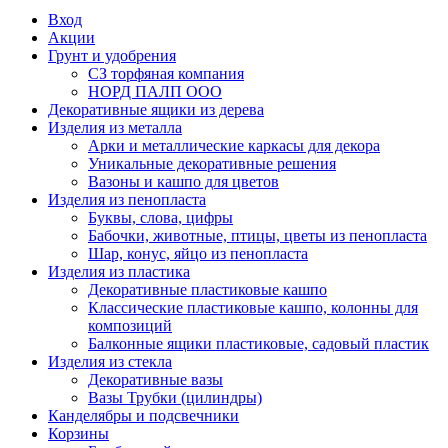
Вход
Акции
Грунт и удобрения
СЗ торфяная компания
НОРД ПАЛП ООО
Декоративные ящики из дерева
Изделия из металла
Арки и металлические каркасы для декора
Уникальные декоративные решения
Вазоны и кашпо для цветов
Изделия из пенопласта
Буквы, слова, цифры
Бабочки, животные, птицы, цветы из пенопласта
Шар, конус, яйцо из пенопласта
Изделия из пластика
Декоративные пластиковые кашпо
Классические пластиковые кашпо, колонны для
композиций
Балконные ящики пластиковые, садовый пластик
Изделия из стекла
Декоративные вазы
Вазы Трубки (цилиндры)
Канделябры и подсвечники
Корзины