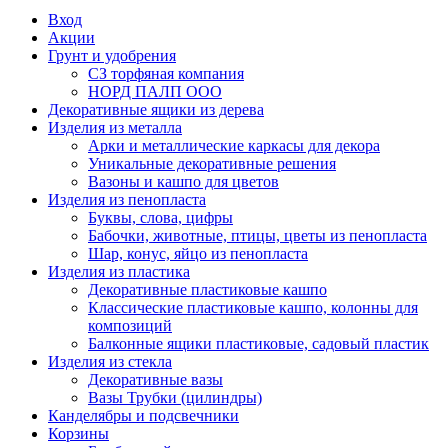
Вход
Акции
Грунт и удобрения
СЗ торфяная компания
НОРД ПАЛП ООО
Декоративные ящики из дерева
Изделия из металла
Арки и металлические каркасы для декора
Уникальные декоративные решения
Вазоны и кашпо для цветов
Изделия из пенопласта
Буквы, слова, цифры
Бабочки, животные, птицы, цветы из пенопласта
Шар, конус, яйцо из пенопласта
Изделия из пластика
Декоративные пластиковые кашпо
Классические пластиковые кашпо, колонны для
композиций
Балконные ящики пластиковые, садовый пластик
Изделия из стекла
Декоративные вазы
Вазы Трубки (цилиндры)
Канделябры и подсвечники
Корзины