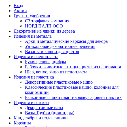
Вход
Акции
Грунт и удобрения
СЗ торфяная компания
НОРД ПАЛП ООО
Декоративные ящики из дерева
Изделия из металла
Арки и металлические каркасы для декора
Уникальные декоративные решения
Вазоны и кашпо для цветов
Изделия из пенопласта
Буквы, слова, цифры
Бабочки, животные, птицы, цветы из пенопласта
Шар, конус, яйцо из пенопласта
Изделия из пластика
Декоративные пластиковые кашпо
Классические пластиковые кашпо, колонны для
композиций
Балконные ящики пластиковые, садовый пластик
Изделия из стекла
Декоративные вазы
Вазы Трубки (цилиндры)
Канделябры и подсвечники
Корзины