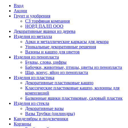
Вход
Акции
Грунт и удобрения
СЗ торфяная компания
НОРД ПАЛП ООО
Декоративные ящики из дерева
Изделия из металла
Арки и металлические каркасы для декора
Уникальные декоративные решения
Вазоны и кашпо для цветов
Изделия из пенопласта
Буквы, слова, цифры
Бабочки, животные, птицы, цветы из пенопласта
Шар, конус, яйцо из пенопласта
Изделия из пластика
Декоративные пластиковые кашпо
Классические пластиковые кашпо, колонны для
композиций
Балконные ящики пластиковые, садовый пластик
Изделия из стекла
Декоративные вазы
Вазы Трубки (цилиндры)
Канделябры и подсвечники
Корзины