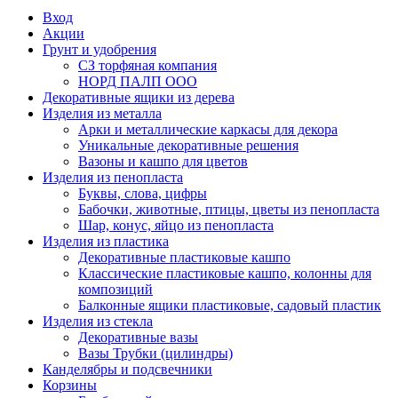
Вход
Акции
Грунт и удобрения
СЗ торфяная компания
НОРД ПАЛП ООО
Декоративные ящики из дерева
Изделия из металла
Арки и металлические каркасы для декора
Уникальные декоративные решения
Вазоны и кашпо для цветов
Изделия из пенопласта
Буквы, слова, цифры
Бабочки, животные, птицы, цветы из пенопласта
Шар, конус, яйцо из пенопласта
Изделия из пластика
Декоративные пластиковые кашпо
Классические пластиковые кашпо, колонны для
композиций
Балконные ящики пластиковые, садовый пластик
Изделия из стекла
Декоративные вазы
Вазы Трубки (цилиндры)
Канделябры и подсвечники
Корзины