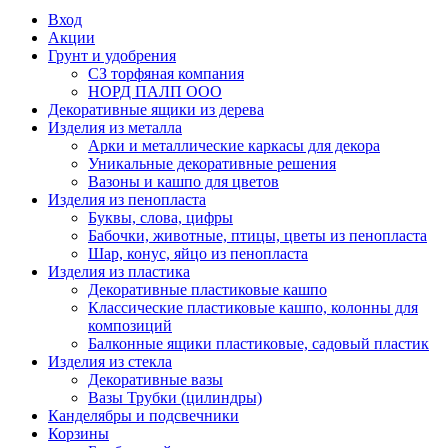
Вход
Акции
Грунт и удобрения
СЗ торфяная компания
НОРД ПАЛП ООО
Декоративные ящики из дерева
Изделия из металла
Арки и металлические каркасы для декора
Уникальные декоративные решения
Вазоны и кашпо для цветов
Изделия из пенопласта
Буквы, слова, цифры
Бабочки, животные, птицы, цветы из пенопласта
Шар, конус, яйцо из пенопласта
Изделия из пластика
Декоративные пластиковые кашпо
Классические пластиковые кашпо, колонны для
композиций
Балконные ящики пластиковые, садовый пластик
Изделия из стекла
Декоративные вазы
Вазы Трубки (цилиндры)
Канделябры и подсвечники
Корзины