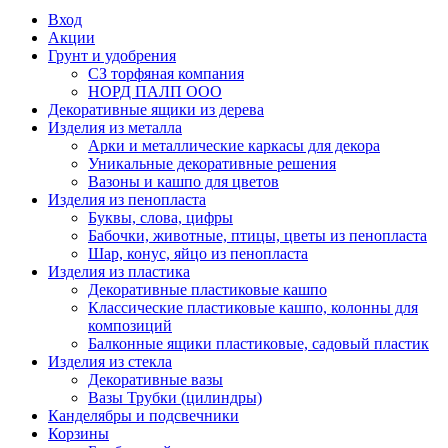
Вход
Акции
Грунт и удобрения
СЗ торфяная компания
НОРД ПАЛП ООО
Декоративные ящики из дерева
Изделия из металла
Арки и металлические каркасы для декора
Уникальные декоративные решения
Вазоны и кашпо для цветов
Изделия из пенопласта
Буквы, слова, цифры
Бабочки, животные, птицы, цветы из пенопласта
Шар, конус, яйцо из пенопласта
Изделия из пластика
Декоративные пластиковые кашпо
Классические пластиковые кашпо, колонны для
композиций
Балконные ящики пластиковые, садовый пластик
Изделия из стекла
Декоративные вазы
Вазы Трубки (цилиндры)
Канделябры и подсвечники
Корзины