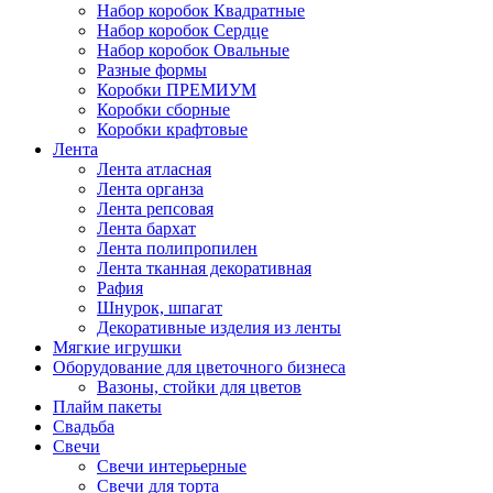
Набор коробок Квадратные
Набор коробок Сердце
Набор коробок Овальные
Разные формы
Коробки ПРЕМИУМ
Коробки сборные
Коробки крафтовые
Лента
Лента атласная
Лента органза
Лента репсовая
Лента бархат
Лента полипропилен
Лента тканная декоративная
Рафия
Шнурок, шпагат
Декоративные изделия из ленты
Мягкие игрушки
Оборудование для цветочного бизнеса
Вазоны, стойки для цветов
Плайм пакеты
Свадьба
Свечи
Свечи интерьерные
Свечи для торта