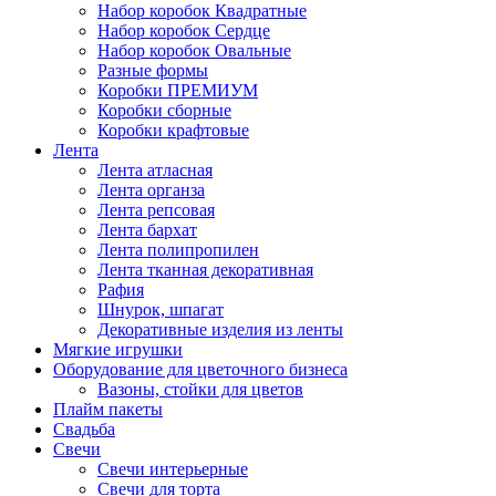
Набор коробок Квадратные
Набор коробок Сердце
Набор коробок Овальные
Разные формы
Коробки ПРЕМИУМ
Коробки сборные
Коробки крафтовые
Лента
Лента атласная
Лента органза
Лента репсовая
Лента бархат
Лента полипропилен
Лента тканная декоративная
Рафия
Шнурок, шпагат
Декоративные изделия из ленты
Мягкие игрушки
Оборудование для цветочного бизнеса
Вазоны, стойки для цветов
Плайм пакеты
Свадьба
Свечи
Свечи интерьерные
Свечи для торта