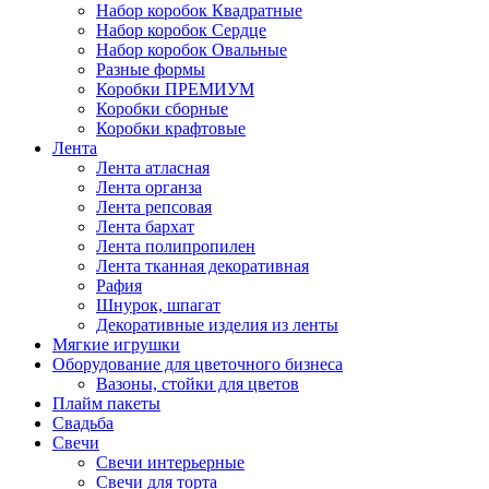
Набор коробок Квадратные
Набор коробок Сердце
Набор коробок Овальные
Разные формы
Коробки ПРЕМИУМ
Коробки сборные
Коробки крафтовые
Лента
Лента атласная
Лента органза
Лента репсовая
Лента бархат
Лента полипропилен
Лента тканная декоративная
Рафия
Шнурок, шпагат
Декоративные изделия из ленты
Мягкие игрушки
Оборудование для цветочного бизнеса
Вазоны, стойки для цветов
Плайм пакеты
Свадьба
Свечи
Свечи интерьерные
Свечи для торта