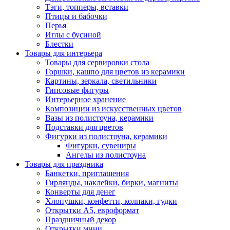
Тэги, топперы, вставки
Птицы и бабочки
Перья
Иглы с бусиной
Блестки
Товары для интерьера
Товары для сервировки стола
Горшки, кашпо для цветов из керамики
Картины, зеркала, светильники
Гипсовые фигуры
Интерьерное хранение
Композиции из искусственных цветов
Вазы из полистоуна, керамики
Подставки для цветов
Фигурки из полистоуна, керамики
Фигурки, сувениры
Ангелы из полистоуна
Товары для праздника
Банкетки, приглашения
Гирлянды, наклейки, бирки, магниты
Конверты для денег
Хлопушки, конфетти, колпаки, гудки
Открытки А5, евроформат
Праздничный декор
Открытки мини