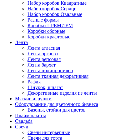
Набор коробок Квадратные
Набор коробок Сердце
Набор коробок Овальные
Разные формы
Коробки ПРЕМИУМ
Коробки сборные
Коробки крафтовые
Лента
Лента атласная
Лента органза
Лента репсовая
Лента бархат
Лента полипропилен
Лента тканная декоративная
Рафия
Шнурок, шпагат
Декоративные изделия из ленты
Мягкие игрушки
Оборудование для цветочного бизнеса
Вазоны, стойки для цветов
Плайм пакеты
Свадьба
Свечи
Свечи интерьерные
Свечи для торта