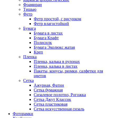
Фоамиран
Тишью
Фетр
Фетр простой, с рисунком
Фетр влагостойкий
Бумага
Бумага в листах
Бумага Крафт
Полисилк
Бумага Эколюкс жатая
Креп
Пленка
Пленка, калька в рулонах
Пленка, калька в листах
Пакеты, конусы, рюмки, салфетки для
цветов
Сетка
Ажурная, Фатин
Сетка бумажная
Сизалевое полотно, Рогожка
Сетка Джут Классик
Сетка пластиковая
Сетка искусственная сизаль
Фоторамки