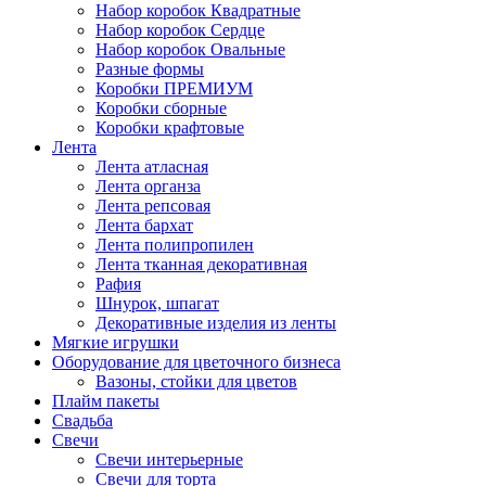
Набор коробок Квадратные
Набор коробок Сердце
Набор коробок Овальные
Разные формы
Коробки ПРЕМИУМ
Коробки сборные
Коробки крафтовые
Лента
Лента атласная
Лента органза
Лента репсовая
Лента бархат
Лента полипропилен
Лента тканная декоративная
Рафия
Шнурок, шпагат
Декоративные изделия из ленты
Мягкие игрушки
Оборудование для цветочного бизнеса
Вазоны, стойки для цветов
Плайм пакеты
Свадьба
Свечи
Свечи интерьерные
Свечи для торта