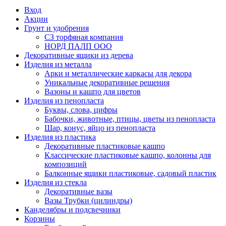
Вход
Акции
Грунт и удобрения
СЗ торфяная компания
НОРД ПАЛП ООО
Декоративные ящики из дерева
Изделия из металла
Арки и металлические каркасы для декора
Уникальные декоративные решения
Вазоны и кашпо для цветов
Изделия из пенопласта
Буквы, слова, цифры
Бабочки, животные, птицы, цветы из пенопласта
Шар, конус, яйцо из пенопласта
Изделия из пластика
Декоративные пластиковые кашпо
Классические пластиковые кашпо, колонны для
композиций
Балконные ящики пластиковые, садовый пластик
Изделия из стекла
Декоративные вазы
Вазы Трубки (цилиндры)
Канделябры и подсвечники
Корзины