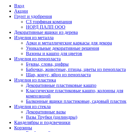
Вход
Акции
Грунт и удобрения
СЗ торфяная компания
НОРД ПАЛП ООО
Декоративные ящики из дерева
Изделия из металла
Арки и металлические каркасы для декора
Уникальные декоративные решения
Вазоны и кашпо для цветов
Изделия из пенопласта
Буквы, слова, цифры
Бабочки, животные, птицы, цветы из пенопласта
Шар, конус, яйцо из пенопласта
Изделия из пластика
Декоративные пластиковые кашпо
Классические пластиковые кашпо, колонны для
композиций
Балконные ящики пластиковые, садовый пластик
Изделия из стекла
Декоративные вазы
Вазы Трубки (цилиндры)
Канделябры и подсвечники
Корзины