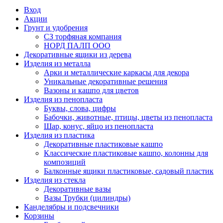
Вход
Акции
Грунт и удобрения
СЗ торфяная компания
НОРД ПАЛП ООО
Декоративные ящики из дерева
Изделия из металла
Арки и металлические каркасы для декора
Уникальные декоративные решения
Вазоны и кашпо для цветов
Изделия из пенопласта
Буквы, слова, цифры
Бабочки, животные, птицы, цветы из пенопласта
Шар, конус, яйцо из пенопласта
Изделия из пластика
Декоративные пластиковые кашпо
Классические пластиковые кашпо, колонны для
композиций
Балконные ящики пластиковые, садовый пластик
Изделия из стекла
Декоративные вазы
Вазы Трубки (цилиндры)
Канделябры и подсвечники
Корзины