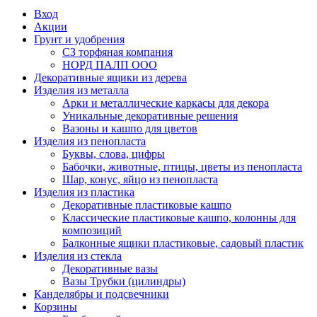
Вход
Акции
Грунт и удобрения
СЗ торфяная компания
НОРД ПАЛП ООО
Декоративные ящики из дерева
Изделия из металла
Арки и металлические каркасы для декора
Уникальные декоративные решения
Вазоны и кашпо для цветов
Изделия из пенопласта
Буквы, слова, цифры
Бабочки, животные, птицы, цветы из пенопласта
Шар, конус, яйцо из пенопласта
Изделия из пластика
Декоративные пластиковые кашпо
Классические пластиковые кашпо, колонны для
композиций
Балконные ящики пластиковые, садовый пластик
Изделия из стекла
Декоративные вазы
Вазы Трубки (цилиндры)
Канделябры и подсвечники
Корзины