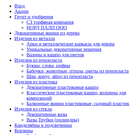
Вход
Акции
Грунт и удобрения
СЗ торфяная компания
НОРД ПАЛП ООО
Декоративные ящики из дерева
Изделия из металла
Арки и металлические каркасы для декора
Уникальные декоративные решения
Вазоны и кашпо для цветов
Изделия из пенопласта
Буквы, слова, цифры
Бабочки, животные, птицы, цветы из пенопласта
Шар, конус, яйцо из пенопласта
Изделия из пластика
Декоративные пластиковые кашпо
Классические пластиковые кашпо, колонны для
композиций
Балконные ящики пластиковые, садовый пластик
Изделия из стекла
Декоративные вазы
Вазы Трубки (цилиндры)
Канделябры и подсвечники
Корзины