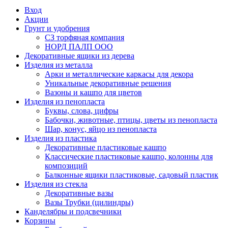
Вход
Акции
Грунт и удобрения
СЗ торфяная компания
НОРД ПАЛП ООО
Декоративные ящики из дерева
Изделия из металла
Арки и металлические каркасы для декора
Уникальные декоративные решения
Вазоны и кашпо для цветов
Изделия из пенопласта
Буквы, слова, цифры
Бабочки, животные, птицы, цветы из пенопласта
Шар, конус, яйцо из пенопласта
Изделия из пластика
Декоративные пластиковые кашпо
Классические пластиковые кашпо, колонны для
композиций
Балконные ящики пластиковые, садовый пластик
Изделия из стекла
Декоративные вазы
Вазы Трубки (цилиндры)
Канделябры и подсвечники
Корзины