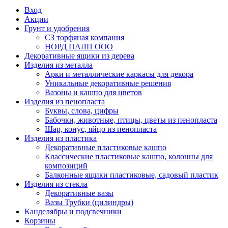
Вход
Акции
Грунт и удобрения
СЗ торфяная компания
НОРД ПАЛП ООО
Декоративные ящики из дерева
Изделия из металла
Арки и металлические каркасы для декора
Уникальные декоративные решения
Вазоны и кашпо для цветов
Изделия из пенопласта
Буквы, слова, цифры
Бабочки, животные, птицы, цветы из пенопласта
Шар, конус, яйцо из пенопласта
Изделия из пластика
Декоративные пластиковые кашпо
Классические пластиковые кашпо, колонны для
композиций
Балконные ящики пластиковые, садовый пластик
Изделия из стекла
Декоративные вазы
Вазы Трубки (цилиндры)
Канделябры и подсвечники
Корзины